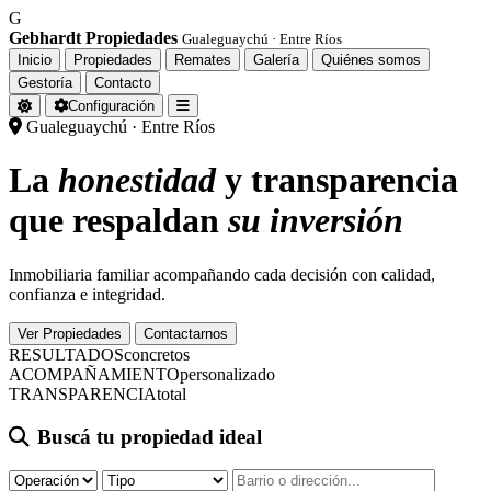
G
Gebhardt Propiedades
Gualeguaychú · Entre Ríos
Inicio
Propiedades
Remates
Galería
Quiénes somos
Gestoría
Contacto
Configuración
Gualeguaychú · Entre Ríos
La
honestidad
y transparencia
que respaldan
su inversión
Inmobiliaria familiar acompañando cada decisión con calidad,
confianza e integridad.
Ver Propiedades
Contactarnos
RESULTADOS
concretos
ACOMPAÑAMIENTO
personalizado
TRANSPARENCIA
total
Buscá tu propiedad ideal