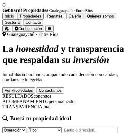
G
Gebhardt Propiedades
Gualeguaychú · Entre Ríos
Inicio
Propiedades
Remates
Galería
Quiénes somos
Gestoría
Contacto
Configuración
Gualeguaychú · Entre Ríos
La
honestidad
y transparencia
que respaldan
su inversión
Inmobiliaria familiar acompañando cada decisión con calidad,
confianza e integridad.
Ver Propiedades
Contactarnos
RESULTADOS
concretos
ACOMPAÑAMIENTO
personalizado
TRANSPARENCIA
total
Buscá tu propiedad ideal