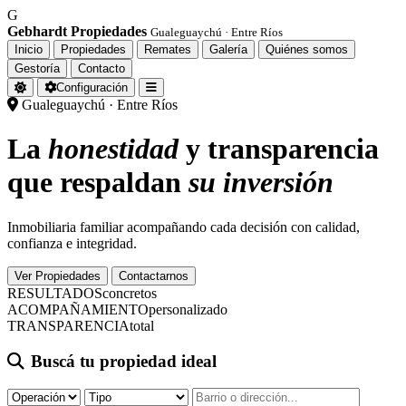
G
Gebhardt Propiedades
Gualeguaychú · Entre Ríos
Inicio
Propiedades
Remates
Galería
Quiénes somos
Gestoría
Contacto
Configuración
Gualeguaychú · Entre Ríos
La
honestidad
y transparencia
que respaldan
su inversión
Inmobiliaria familiar acompañando cada decisión con calidad,
confianza e integridad.
Ver Propiedades
Contactarnos
RESULTADOS
concretos
ACOMPAÑAMIENTO
personalizado
TRANSPARENCIA
total
Buscá tu propiedad ideal