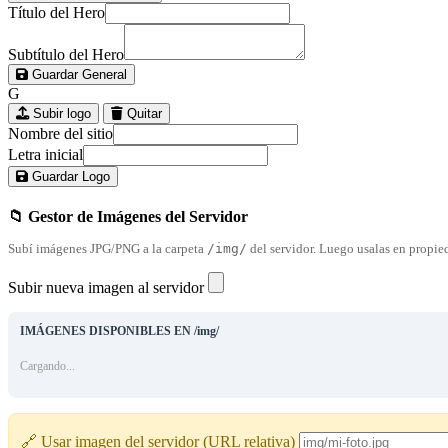
Título del Hero
Subtítulo del Hero
Guardar General
G
Subir logo
Quitar
Nombre del sitio
Letra inicial
Guardar Logo
📁 Gestor de Imágenes del Servidor
Subí imágenes JPG/PNG a la carpeta
/img/
del servidor. Luego usalas en propieda
Subir nueva imagen al servidor
IMÁGENES DISPONIBLES EN /img/
Cargando...
🔗 Usar imagen del servidor (URL relativa)