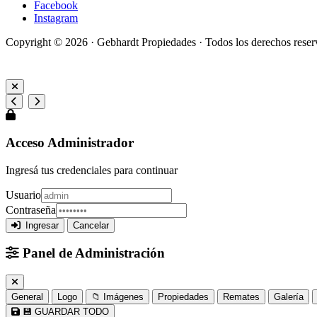
Facebook
Instagram
Copyright © 2026 ·
Gebhardt Propiedades
· Todos los derechos rese
Gualeguaychú, Entre Ríos, Argentina
Acceso Administrador
Ingresá tus credenciales para continuar
Usuario
Contraseña
Ingresar
Cancelar
Panel de Administración
General
Logo
📁 Imágenes
Propiedades
Remates
Galería
💾 GUARDAR TODO