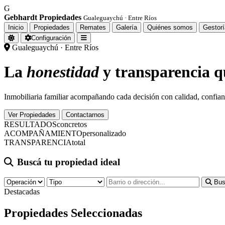
G
Gebhardt Propiedades
Gualeguaychú · Entre Ríos
Inicio
Propiedades
Remates
Galería
Quiénes somos
Gestorí
Configuración
Gualeguaychú · Entre Ríos
La
honestidad
y transparencia 
Inmobiliaria familiar acompañando cada decisión con calidad, confian
Ver Propiedades
Contactarnos
RESULTADOS
concretos
ACOMPAÑAMIENTO
personalizado
TRANSPARENCIA
total
Buscá tu propiedad ideal
Bus
Destacadas
Propiedades
Seleccionadas