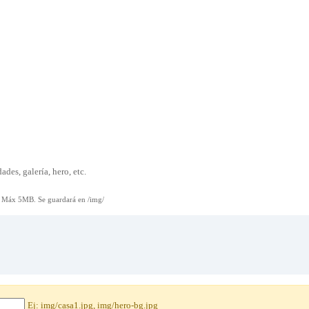
des, galería, hero, etc.
Máx 5MB. Se guardará en /img/
Ej: img/casa1.jpg, img/hero-bg.jpg